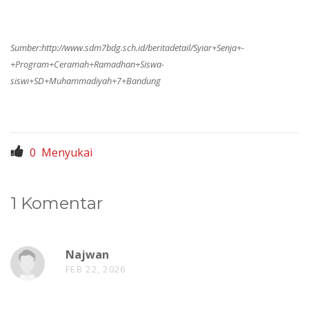
Sumber:
http://www.sdm7bdg.sch.id/beritadetail/Syiar+Senja+-
+Program+Ceramah+Ramadhan+Siswa-
siswi+SD+Muhammadiyah+7+Bandung
0
Menyukai
1 Komentar
Najwan
FEB 22, 2026