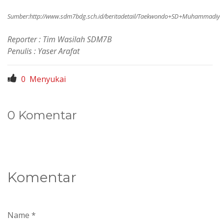
Sumber:
http://www.sdm7bdg.sch.id/beritadetail/Taekwondo+SD+Muhammadi
Reporter : Tim Wasilah SDM7B
Penulis : Yaser Arafat
0
Menyukai
0 Komentar
Komentar
Name *