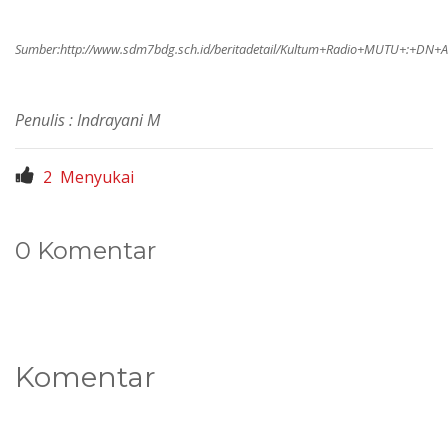
Sumber:
http://www.sdm7bdg.sch.id/beritadetail/Kultum+Radio+MUTU+:+DN
Penulis : Indrayani M
2
Menyukai
0 Komentar
Komentar