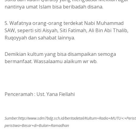
nantinya umat Islam bisa beribadah disana.
5. Wafatnya orang-orang terdekat Nabi Muhammad
SAW, seperti siti Aisyah, Siti Fatimah, Ali Bin Abi Thalib,
Ruqoyyah dan sahabat lainnya.
Demikian kultum yang bisa disampaikan semoga
bermanfaat. Wassalaamu alaikum wr wb.
Penceramah : Ust. Yana Fiellahi
Sumber:
http://www.sdm7bdg.sch.id/beritadetail/Kultum+Radio+MUTU+:+Perist
peristiwa+Besar+di+Bulan+Ramadhan