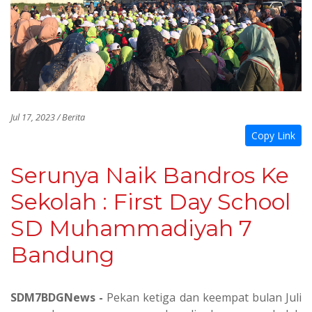
Jul 17, 2023 / Berita
Copy Link
Serunya Naik Bandros Ke
Sekolah : First Day School
SD Muhammadiyah 7
Bandung
SDM7BDGNews -
Pekan ketiga dan keempat bulan Juli